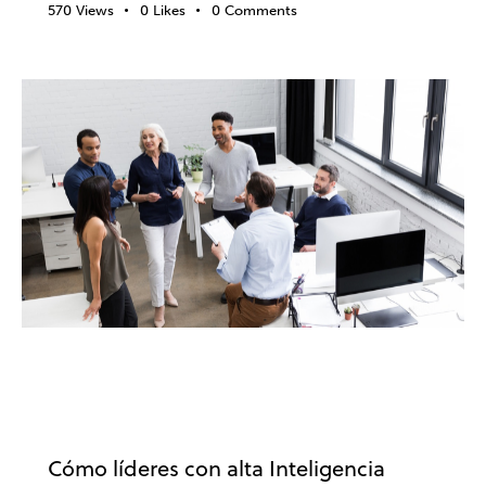
570
Views
0
Likes
0
Comments
INTELIGENCIA EMOCIONAL
DESARROLLO PROFESIONAL
EMOCIONES
EMPRESA
LIDERAZGO
TRABAJO
Cómo líderes con alta Inteligencia