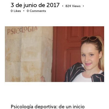
3 de junio de 2017
824
Views
0
Likes
0
Comments
CLUBES Y ESCUELAS
FÚTBOL
PRÁCTICAS
PSICOLOGÍA DEPORTIVA
UNIVERSIDADES
Psicología deportiva: de un inicio