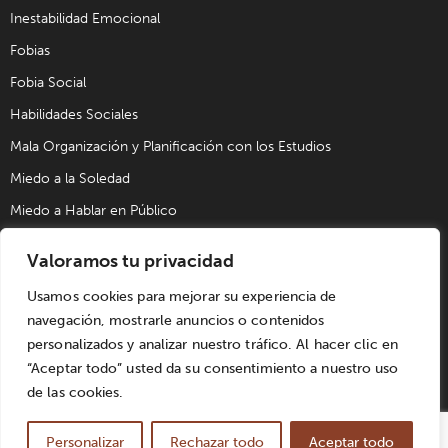
Inestabilidad Emocional
Fobias
Fobia Social
Habilidades Sociales
Mala Organización y Planificación con los Estudios
Miedo a la Soledad
Miedo a Hablar en Público
Problemas de Pareja
Valoramos tu privacidad
Problemas Sexuales
Usamos cookies para mejorar su experiencia de
Trastorno Obsesivo Compulsivo (TOC)
navegación, mostrarle anuncios o contenidos
Trastornos de Alimentación
personalizados y analizar nuestro tráfico. Al hacer clic en
“Aceptar todo” usted da su consentimiento a nuestro uso
de las cookies.
© UPAD Psicología y Coaching S.L. | Todos los derechos
reservados. Diseñado por
Win Innovacion
. |
Aviso Legal
|
Personalizar
Rechazar todo
Aceptar todo