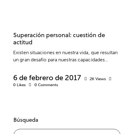
DESARROLLO PERSONAL
EMOCIONES
ÉXITO
MIEDOS
MOTIVACIÓN
PNL
PSICOLOGÍA
SUPERACIÓN
Superación personal: cuestión de
actitud
Existen situaciones en nuestra vida, que resultan
un gran desafío para nuestras capacidades…
6 de febrero de 2017
2K
Views
0
Likes
0
Comments
Búsqueda