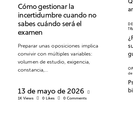
Q
Cómo gestionar la
a
incertidumbre cuando no
sabes cuándo será el
DE
TR
examen
¿
s
Preparar unas oposiciones implica
g
convivir con múltiples variables:
volumen de estudio, exigencia,
OP
constancia,…
de
P
b
13 de mayo de 2026
1K
Views
0
Likes
0
Comments