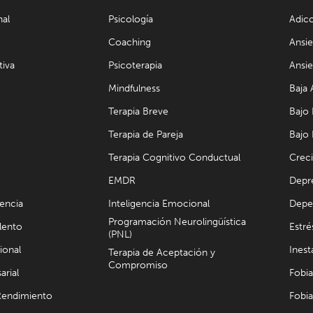
nal
Psicología
Adic
e
Coaching
Ansi
tiva
Psicoterapia
Ansie
Mindfulness
Baja
Terapia Breve
Bajo
Terapia de Pareja
Bajo
Terapia Cognitivo Conductual
Crec
EMDR
Depr
cencia
Inteligencia Emocional
Depe
Programación Neurolingüística
lento
Estré
(PNL)
ional
Inest
Terapia de Aceptación y
Compromiso
arial
Fobia
 Rendimiento
Fobia