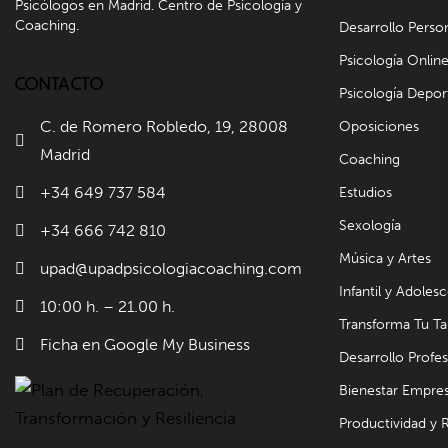
Psicólogos en Madrid. Centro de Psicología y
Coaching.
Desarrollo Perso
Psicología Onlin
CONTACTO
Psicología Depor
C. de Romero Robledo, 19, 28008
Oposiciones
Madrid
Coaching
+34 649 737 584
Estudios
Sexología
+34 666 742 810
Música y Artes
upad@upadpsicologiacoaching.com
Infantil y Adoles
10:00 h. – 21.00 h.
Transforma Tu Ta
Ficha en Google My Business
Desarrollo Profes
Bienestar Empres
Productividad y