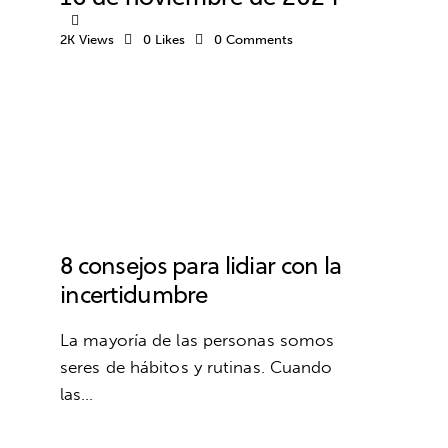
2K
Views
0
Likes
0
Comments
ANSIEDAD Y ESTRÉS
AUTOCONFIANZA
AUTOESTIMA
DESARROLLO PERSONAL
8 consejos para lidiar con la
incertidumbre
La mayoría de las personas somos
seres de hábitos y rutinas. Cuando
las…