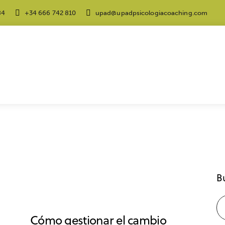
84
+34 666 742 810
upad@upadpsicologiacoaching.com
DESARROLLO PROFESIONAL
B
COACHING
EMPRESA
TRABAJO
Cómo gestionar el cambio