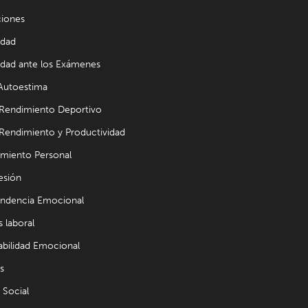
ciones
edad
dad ante los Exámenes
 Autoestima
 Rendimiento Deportivo
 Rendimiento y Productividad
imiento Personal
esión
ndencia Emocional
s laboral
abilidad Emocional
s
 Social