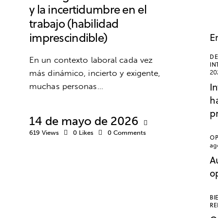
y la incertidumbre en el
trabajo (habilidad
imprescindible)
E
DE
En un contexto laboral cada vez
IN
más dinámico, incierto y exigente,
20
In
muchas personas…
ha
p
14 de mayo de 2026
619
Views
0
Likes
0
Comments
OP
ag
A
o
OPOSICIONES
ESTUDIOS
BI
RE
MOTIVACIÓN