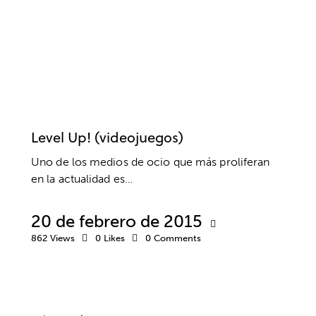
EDUCACIÓN
EMOCIONES
ESTRÉS
INTELIGENCIA EMOCIONAL
MÚSICA Y ARTES
PADRES
RELACIONES SOCIALES
VIDEOJUEGOS
Level Up! (videojuegos)
Uno de los medios de ocio que más proliferan
en la actualidad es…
20 de febrero de 2015
862
Views
0
Likes
0
Comments