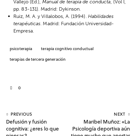
Vallejo (Ed.),
Manual de terapia de conducta
, (Vol I,
pp. 83-131). Madrid: Dykinson.
Ruiz, M. A. y Villalobos, A. (1994).
Habilidades
terapéuticas
. Madrid: Fundación Universidad-
Empresa.
psicoterapia
terapia cognitivo conductual
terapias de tercera generación
0
PREVIOUS
NEXT
Defusión y fusión
Maribel Muñoz: «La
cognitiva: ¿eres lo que
Psicología deportiva aún
piensas?
tiene mucho que aportar