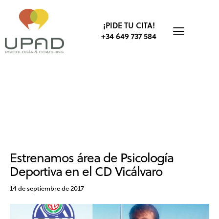
¡PIDE TU CITA!
+34 649 737 584
ACTUALIDAD
CD VICÁLVARO
CLUBES Y ESCUELAS
DEPORTE
ENTRENAMIENTO MENTAL EN FÚTBOL
ESCUELA DE VALORES
FÚTBOL
PSICOLOGÍA DEPORTIVA
Estrenamos área de Psicología
Deportiva en el CD Vicálvaro
14 de septiembre de 2017