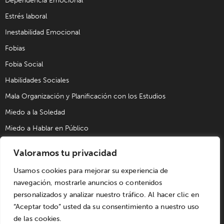
Dependencia Emocional
Estrés laboral
Inestabilidad Emocional
Fobias
Fobia Social
Habilidades Sociales
Mala Organización y Planificación con los Estudios
Miedo a la Soledad
Miedo a Hablar en Público
Problemas de Pareja
Valoramos tu privacidad
Problemas Sexuales
Usamos cookies para mejorar su experiencia de
Trastorno Obsesivo Compulsivo (TOC)
navegación, mostrarle anuncios o contenidos
Trastornos de Alimentación
personalizados y analizar nuestro tráfico. Al hacer clic en
“Aceptar todo” usted da su consentimiento a nuestro uso
de las cookies.