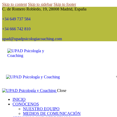
Skip to content
Skip to sidebar
Skip to footer
C. de Romero Robledo, 19, 28008 Madrid, España
+34 649 737 584
+34 666 742 810
upad@upadpsicologiacoaching.com
Close
INICIO
CONÓCENOS
NUESTRO EQUIPO
MEDIOS DE COMUNICACIÓN