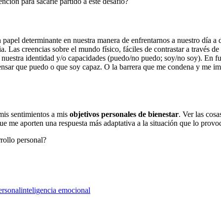
nción para sacarle partido a este desafío?
 papel determinante en nuestra manera de enfrentarnos a nuestro día a d
. Las creencias sobre el mundo físico, fáciles de contrastar a través de
, nuestra identidad y/o capacidades (puedo/no puedo; soy/no soy). En f
sar que puedo o que soy capaz. O la barrera que me condena y me imp
 mis sentimientos a mis
objetivos personales de bienestar
. Ver las cos
que me aporten una respuesta más adaptativa a la situación que lo prov
rollo personal?
ersonal
inteligencia emocional