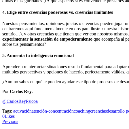
dudas e inseguridades. ¿A qué aspectos si es conveniente prestarles ate
4. Elige entre creencias poderosas vs. creencias limitantes
Nuestras pensamientos, opiniones, juicios o creencias pueden jugar un
centraremos aquí fundamentalmente en dos para ilustrar nuestra historia
sentirlo…), y otras creencias que tienen que ver con nosotros mismos
experimentar la sensación de empoderamiento
que acompaña al pen
sobre tus pensamientos?
5. Aumenta tu inteligencia emocional
Aprender a reinterpretar situaciones resulta fundamental para adaptar
múltiples perspectivas y opciones de hacerlo, perfectamente válidas, 
¿Aún no sabes en qué te pueden ayudar este tipo de procesos de desar
Por
Carlos Rey
.
@CarlosReyPsicoa
Tags:
activación
atención-concentración
coaching
creencias
desarrollo p
0
Likes
Previous