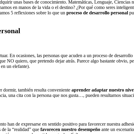
adquirir unas bases de conocimiento. Matemáticas, Lenguaje, Ciencias 
rnos en manos de la vida o el destino? ¿Por qué como seres inteligente
jamos 5 reflexiones sobre lo que un
proceso de desarrollo personal
pue
ersonal
uar. En ocasiones, las personas que acuden a un proceso de desarrollo 
que NO quiero, que pretendo dejar atrás. Parece algo bastante obvio, pe
en un elefante).
r dormir, también resulta conveniente
aprender adaptar nuestro nivel
ncia, una cita con la persona que nos gusta…, pueden resultarnos situac
o han de expresarse en sentido positivo para favorecer nuestra adhesió
s de la “realidad” que
favorecen nuestro desempeño
ante un escenario