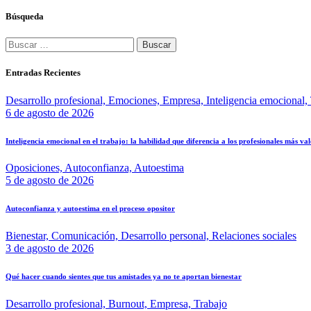
Búsqueda
Entradas Recientes
Desarrollo profesional,
Emociones,
Empresa,
Inteligencia emocional,
6 de agosto de 2026
Inteligencia emocional en el trabajo: la habilidad que diferencia a los profesionales más va
Oposiciones,
Autoconfianza,
Autoestima
5 de agosto de 2026
Autoconfianza y autoestima en el proceso opositor
Bienestar,
Comunicación,
Desarrollo personal,
Relaciones sociales
3 de agosto de 2026
Qué hacer cuando sientes que tus amistades ya no te aportan bienestar
Desarrollo profesional,
Burnout,
Empresa,
Trabajo