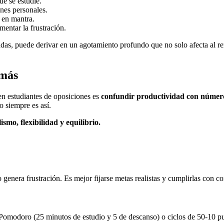
ue se estudie.
ones personales.
e en mantra.
entar la frustración.
cuadas, puede derivar en un agotamiento profundo que no solo afecta al r
 más
n estudiantes de oposiciones es
confundir productividad con númer
o siempre es así.
ismo, flexibilidad y equilibrio.
enera frustración. Es mejor fijarse metas realistas y cumplirlas con co
a Pomodoro (25 minutos de estudio y 5 de descanso) o ciclos de 50-10 p