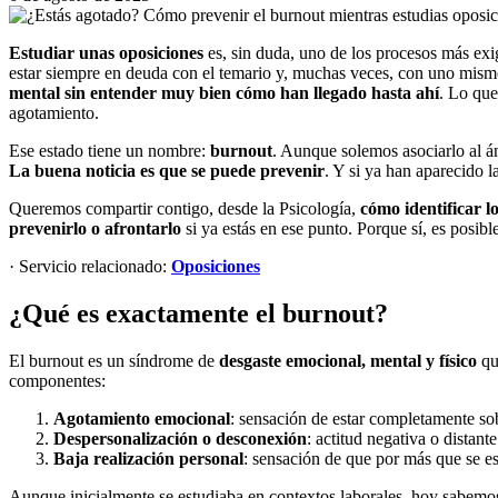
Estudiar unas oposiciones
es, sin duda, uno de los procesos más exi
estar siempre en deuda con el temario y, muchas veces, con uno mis
mental sin entender muy bien cómo han llegado hasta ahí
. Lo que
agotamiento.
Ese estado tiene un nombre:
burnout
. Aunque solemos asociarlo al á
La buena noticia es que se puede prevenir
. Y si ya han aparecido l
Queremos compartir contigo, desde la Psicología,
cómo identificar l
prevenirlo o afrontarlo
si ya estás en ese punto. Porque sí, es posibl
· Servicio relacionado:
Oposiciones
¿Qué es exactamente el burnout?
El burnout es un síndrome de
desgaste emocional, mental y físico
que
componentes:
Agotamiento emocional
: sensación de estar completamente so
Despersonalización o desconexión
: actitud negativa o distant
Baja realización personal
: sensación de que por más que se es
Aunque inicialmente se estudiaba en contextos laborales, hoy sabem