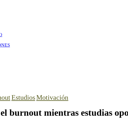
O
ONES
nout
Estudios
Motivación
el burnout mientras estudias opo