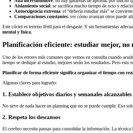
Alta incertidumbre
: no hay garantías de aprobar, por mucho q
Aislamiento social
: se sacrifica mucho tiempo de ocio y relaci
Autoexigencia extrema
: el “debería estudiar más” se conviert
Comparaciones constantes
: ver cómo avanzan otros puede alim
Este cóctel es terreno fértil para el desgaste. Y sin herramientas ade
mental y física
.
Planificación eficiente: estudiar mejor, no
Uno de los errores más comunes que vemos en consulta cuando acude
tiempo se dedique al estudio, mejores serán los resultados. Pero esto n
Planificar de forma eficiente significa organizar el tiempo con real
Algunas claves para lograrlo:
1. Establece objetivos diarios y semanales alcanzables
No sirve de nada hacer un planning que no se puede cumplir. Eso solo g
2. Respeta los descansos
El cerebro necesita pausas para consolidar la información. La técnic