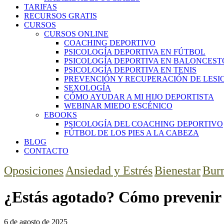
TARIFAS
RECURSOS GRATIS
CURSOS
CURSOS ONLINE
COACHING DEPORTIVO
PSICOLOGÍA DEPORTIVA EN FÚTBOL
PSICOLOGÍA DEPORTIVA EN BALONCEST
PSICOLOGÍA DEPORTIVA EN TENIS
PREVENCIÓN Y RECUPERACIÓN DE LESI
SEXOLOGÍA
CÓMO AYUDAR A MI HIJO DEPORTISTA
WEBINAR MIEDO ESCÉNICO
EBOOKS
PSICOLOGÍA DEL COACHING DEPORTIVO
FÚTBOL DE LOS PIES A LA CABEZA
BLOG
CONTACTO
facebook-
twitter-
instagram
Oposiciones
Ansiedad y Estrés
Bienestar
Bur
1
x
¿Estás agotado? Cómo prevenir 
6 de agosto de 2025