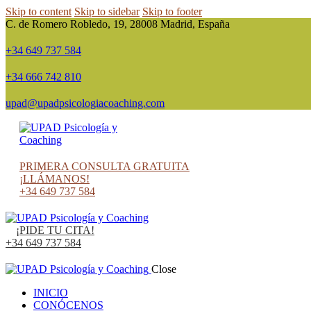
Skip to content
Skip to sidebar
Skip to footer
C. de Romero Robledo, 19, 28008 Madrid, España
+34 649 737 584
+34 666 742 810
upad@upadpsicologiacoaching.com
instagram
facebook
twitter-
linkedin
x
PRIMERA CONSULTA GRATUITA
¡LLÁMANOS!
+34 649 737 584
¡PIDE TU CITA!
+34 649 737 584
Close
INICIO
CONÓCENOS