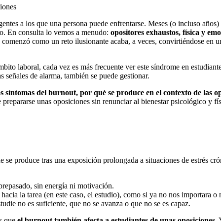
gentes a los que una persona puede enfrentarse. Meses (o incluso años) 
mo. En consulta lo vemos a menudo:
opositores exhaustos, física y em
 comenzó como un reto ilusionante acaba, a veces, convirtiéndose en una
mbito laboral, cada vez es más frecuente ver este síndrome en estudiant
as señales de alarma, también se puede gestionar.
os síntomas del burnout, por qué se produce en el contexto de las
e prepararse unas oposiciones sin renunciar al bienestar psicológico y fís
 se produce tras una exposición prolongada a situaciones de estrés crón
brepasado, sin energía ni motivación.
e hacia la tarea (en este caso, el estudio), como si ya no nos importara o 
tudie no es suficiente, que no se avanza o que no se es capaz.
os que
el burnout también afecta a estudiantes de unas oposiciones
.