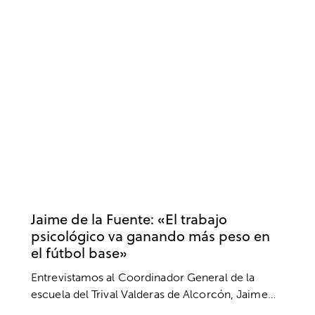
ACTUALIDAD
CLUBES Y ESCUELAS
ENTREVISTA
ENTREVISTAS
TRIVAL VALDERAS ALCORCON
VALORES
Jaime de la Fuente: «El trabajo
psicológico va ganando más peso en
el fútbol base»
Entrevistamos al Coordinador General de la
escuela del Trival Valderas de Alcorcón, Jaime…