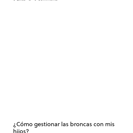
ADOLESCENCIA
COMUNICACIÓN
DESARROLLO EDUCATIVO
EDUCACIÓN
PADRES
VALORES
¿Cómo gestionar las broncas con mis
hijos?