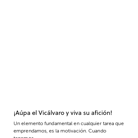
ACTUALIDAD
CD VICÁLVARO
CLUBES Y ESCUELAS
FÚTBOL
PSICOLOGÍA DEPORTIVA
VALORES
¡Aúpa el Vicálvaro y viva su afición!
Un elemento fundamental en cualquier tarea que
emprendamos, es la motivación. Cuando