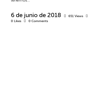
tenemos…
6 de junio de 2018
651
Views
0
Likes
0
Comments
ACTUALIDAD
ENTREVISTA
ENTREVISTAS
PSICOLOGÍA DEL ENTRENADOR