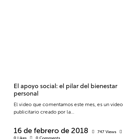
AUTOESTIMA
BIENESTAR
DESARROLLO PERSONAL
MOTIVACIÓN
VALORES
El apoyo social: el pilar del bienestar
personal
El video que comentamos este mes, es un video
publicitario creado por la…
16 de febrero de 2018
747
Views
0
Likes
0
Comments