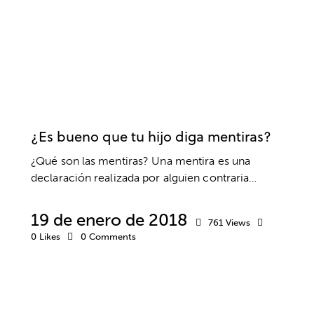
ACTUALIDAD
BIENESTAR
EDUCACIÓN
EMOCIONES
ESCUELA DE VALORES
INFANTIL
PADRES
VALORES
¿Es bueno que tu hijo diga mentiras?
¿Qué son las mentiras? Una mentira es una
declaración realizada por alguien contraria…
19 de enero de 2018
761
Views
0
Likes
0
Comments