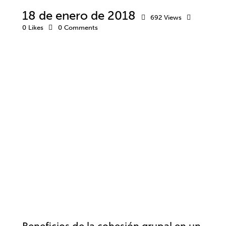
18 de enero de 2018
692
Views
0
Likes
0
Comments
CLUBES Y ESCUELAS
COMUNICACIÓN
DEPORTE
ESCUELA DE VALORES
VALORES
Beneficios de la cohesión grupal en un