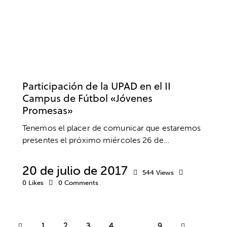
ACTIVIDADES
ACTIVIDADES EXTRAESCOLARES
BULLYNG O ACOSO ESCOLAR
CLUBES Y ESCUELAS
DEPORTE
FÚTBOL
PADRES
VALORES
Participación de la UPAD en el II
Campus de Fútbol «Jóvenes
Promesas»
Tenemos el placer de comunicar que estaremos
presentes el próximo miércoles 26 de…
20 de julio de 2017
544
Views
0
Likes
0
Comments
1
2
3
4
>
…
9