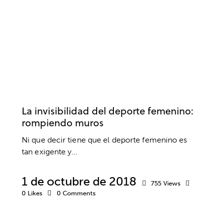
PSICOLOGÍA
ACTUALIDAD
DEPORTE FEMENINO
EDUCACIÓN DEPORTIVA
VALORES
La invisibilidad del deporte femenino:
rompiendo muros
Ni que decir tiene que el deporte femenino es
tan exigente y…
1 de octubre de 2018
755
Views
0
Likes
0
Comments