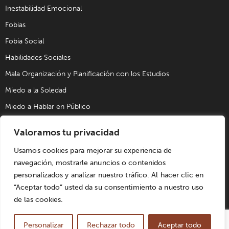
Inestabilidad Emocional
Fobias
Fobia Social
Habilidades Sociales
Mala Organización y Planificación con los Estudios
Miedo a la Soledad
Miedo a Hablar en Público
Problemas de Pareja
Valoramos tu privacidad
Problemas Sexuales
Usamos cookies para mejorar su experiencia de
Trastorno Obsesivo Compulsivo (TOC)
navegación, mostrarle anuncios o contenidos
Trastornos de Alimentación
personalizados y analizar nuestro tráfico. Al hacer clic en
“Aceptar todo” usted da su consentimiento a nuestro uso
de las cookies.
© UPAD Psicología y Coaching S.L. | Todos los derechos
reservados. Diseñado por
Win Innovacion
. |
Aviso Legal
|
Personalizar
Rechazar todo
Aceptar todo