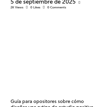
5 de septiembre de 2025
2K
Views
0
Likes
0
Comments
OPOSICIONES
ESTRÉS
ESTUDIOS
RENDIMIENTO
Guía para opositores sobre cómo
diseñar una rutina de estudio positiva