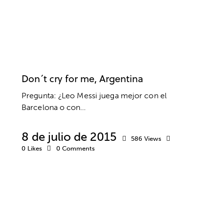
ENTRENAMIENTO MENTAL EN FÚTBOL
EQUIPO
FÚTBOL
RENDIMIENTO
RENDIMIENTO DEPORTIVO
Don´t cry for me, Argentina
Pregunta: ¿Leo Messi juega mejor con el
Barcelona o con…
8 de julio de 2015
586
Views
0
Likes
0
Comments