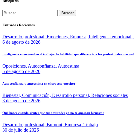
Búsqueda
Entradas Recientes
Desarrollo profesional,
Emociones,
Empresa,
Inteligencia emocional,
6 de agosto de 2026
Inteligencia emocional en el trabajo: la habilidad que diferencia a los profesionales más va
Oposiciones,
Autoconfianza,
Autoestima
5 de agosto de 2026
Autoconfianza y autoestima en el proceso opositor
Bienestar,
Comunicación,
Desarrollo personal,
Relaciones sociales
3 de agosto de 2026
Qué hacer cuando sientes que tus amistades ya no te aportan bienestar
Desarrollo profesional,
Burnout,
Empresa,
Trabajo
30 de julio de 2026