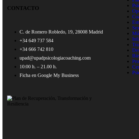
Psi
CONTACTO
Opo
Co
Est
Sex
C. de Romero Robledo, 19, 28008 Madrid
Mús
Inf
+34 649 737 584
Tra
+34 666 742 810
Des
Bie
upad@upadpsicologiacoaching.com
Pro
10:00 h. – 21.00 h.
Cen
Psi
Ficha en Google My Business