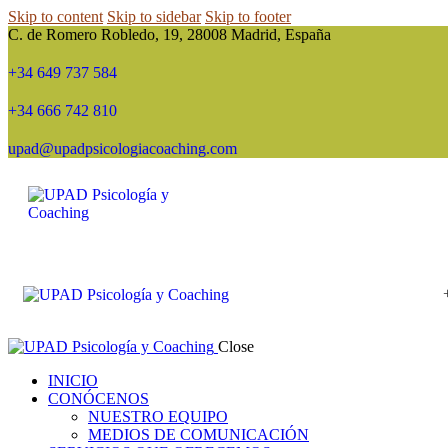
Skip to content
Skip to sidebar
Skip to footer
C. de Romero Robledo, 19, 28008 Madrid, España
+34 649 737 584
+34 666 742 810
upad@upadpsicologiacoaching.com
Close
INICIO
CONÓCENOS
NUESTRO EQUIPO
MEDIOS DE COMUNICACIÓN