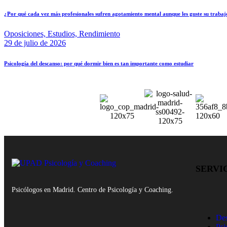
¿Por qué cada vez más profesionales sufren agotamiento mental aunque les guste su trabaj
Oposiciones,
Estudios,
Rendimiento
29 de julio de 2026
Psicología del descanso: por qué dormir bien es tan importante como estudiar
SERVI
Psicólogos en Madrid. Centro de Psicología y Coaching.
Des
Psi