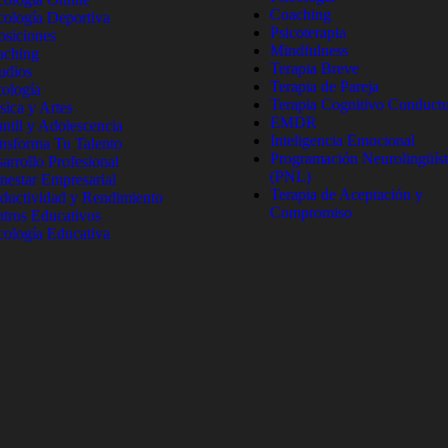
Coaching
cología Deportiva
Psicoterapia
siciones
Mindfulness
aching
Terapia Breve
udios
Terapia de Pareja
ología
Terapia Cognitivo Conductu
ica y Artes
EMDR
antil y Adolescencia
Inteligencia Emocional
nsforma Tu Talento
Programación Neurolingüíst
arrollo Profesional
(PNL)
nestar Empresarial
Terapia de Aceptación y
ductividad y Rendimiento
Compromiso
tros Educativos
cología Educativa