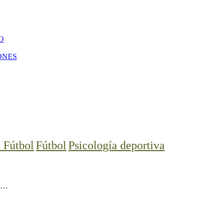
O
ONES
 Fútbol
Fútbol
Psicología deportiva
a,…