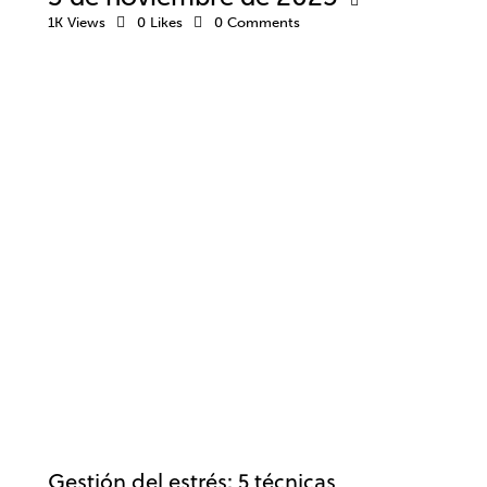
1K
Views
0
Likes
0
Comments
ESTRÉS
ANSIEDAD Y ESTRÉS
DESARROLLO PROFESIONAL
EMPRESA
TRABAJO
Gestión del estrés: 5 técnicas