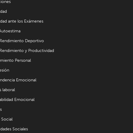
ciones
edad
dad ante los Exámenes
 Autoestima
 Rendimiento Deportivo
 Rendimiento y Productividad
imiento Personal
esión
ndencia Emocional
s laboral
abilidad Emocional
s
 Social
idades Sociales