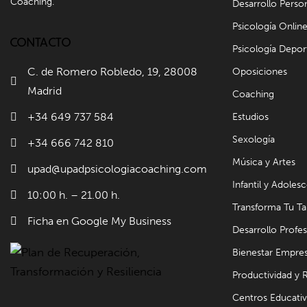
Coaching.
Desarrollo Perso
Psicología Onlin
CONTACTO
Psicología Depor
C. de Romero Robledo, 19, 28008
Oposiciones
Madrid
Coaching
+34 649 737 584
Estudios
Sexología
+34 666 742 810
Música y Artes
upad@upadpsicologiacoaching.com
Infantil y Adoles
10:00 h. – 21.00 h.
Transforma Tu Ta
Ficha en Google My Business
Desarrollo Profes
Bienestar Empres
Productividad y
Centros Educati