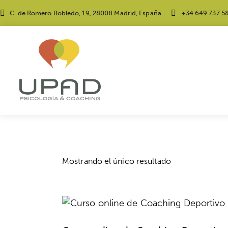
C. de Romero Robledo, 19, 28008 Madrid, España
+34 649 737 5
Mostrando el único resultado
-25%