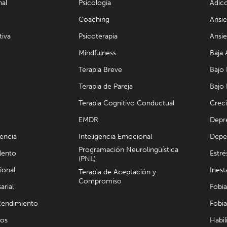
nal
Psicología
Adic
e
Coaching
Ansi
tiva
Psicoterapia
Ansie
Mindfulness
Baja
Terapia Breve
Bajo
Terapia de Pareja
Bajo
Terapia Cognitivo Conductual
Crec
EMDR
Depr
cencia
Inteligencia Emocional
Depe
Programación Neurolingüística
lento
Estré
(PNL)
ional
Inest
Terapia de Aceptación y
Compromiso
arial
Fobia
 Rendimiento
Fobia
vos
Habil