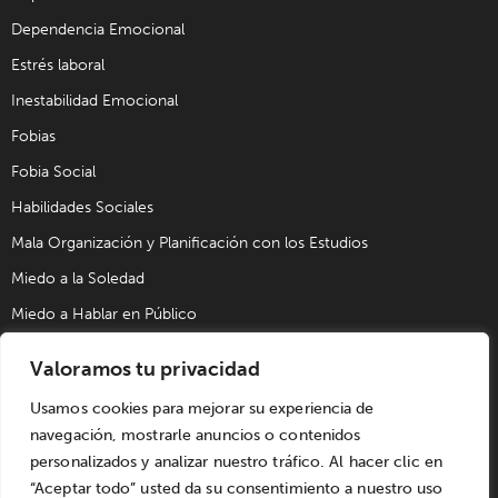
Dependencia Emocional
Estrés laboral
Inestabilidad Emocional
Fobias
Fobia Social
Habilidades Sociales
Mala Organización y Planificación con los Estudios
Miedo a la Soledad
Miedo a Hablar en Público
Problemas de Pareja
Valoramos tu privacidad
Problemas Sexuales
Usamos cookies para mejorar su experiencia de
Trastorno Obsesivo Compulsivo (TOC)
navegación, mostrarle anuncios o contenidos
Trastornos de Alimentación
personalizados y analizar nuestro tráfico. Al hacer clic en
“Aceptar todo” usted da su consentimiento a nuestro uso